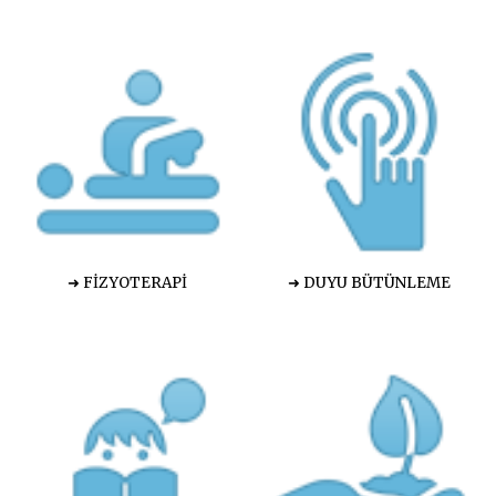
➜ FİZYOTERAPİ
➜ DUYU BÜTÜNLEME