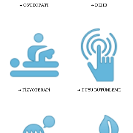
OSTEOPATI
➜ DEHB
➜
➜
FİZYOTERAPİ
➜ DUYU BÜTÜNLEME