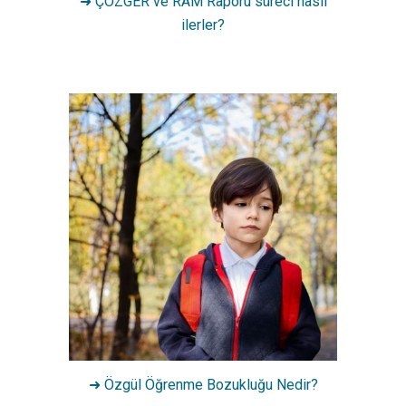
➜
ÇÖZGER ve RAM Raporu süreci nasıl
ilerler?
➜ Özgül Öğrenme Bozukluğu Nedir?