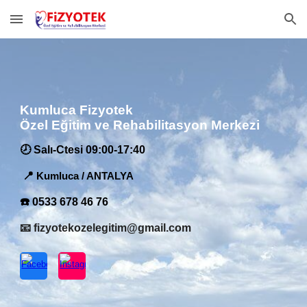
Skip to main content
Skip to navigation
Kumluca Fizyotek
Özel Eğitim ve Rehabilitasyon Merkezi
🕗 Salı-Ctesi 09:00-17:40
📍
Kumluca / ANTALYA
☎️ 0533 678 46 76
📧 fizyotekozelegitim@gmail.com